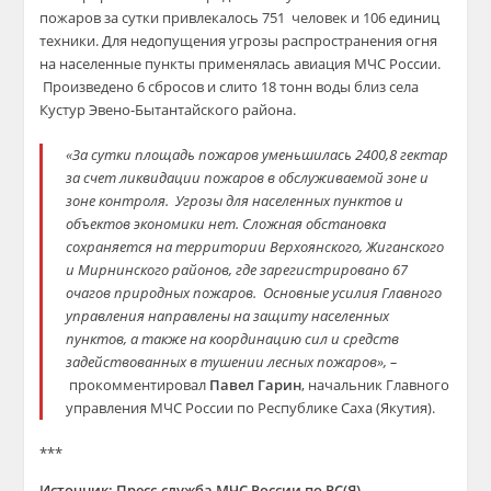
пожаров за сутки привлекалось 751 человек и 106 единиц
техники. Для недопущения угрозы распространения огня
на населенные пункты применялась авиация МЧС России.
Произведено 6 сбросов и слито 18 тонн воды близ села
Кустур Эвено-Бытантайского района.
«За сутки площадь пожаров уменьшилась 2400,8 гектар
за счет ликвидации пожаров в обслуживаемой зоне и
зоне контроля. Угрозы для населенных пунктов и
объектов экономики нет. Сложная обстановка
сохраняется на территории Верхоянского, Жиганского
и Мирнинского районов, где зарегистрировано 67
очагов природных пожаров. Основные усилия Главного
управления направлены на защиту населенных
пунктов, а также на координацию сил и средств
задействованных в тушении лесных пожаров», –
прокомментировал
Павел Гарин
, начальник Главного
управления МЧС России по Республике Саха (Якутия).
***
Источник: Пресс-служба МЧС России по РС(Я)