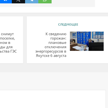
СЛЕДУЮЩЕЕ
 снимут
К сведению
поселке,
горожан:
нном в
плановые
оды для
отключения
ьства ГЭС
энергоресурсов в
Якутске 6 августа
ий