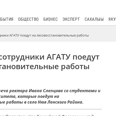
$
82.17
0.76
ОБЫТИЯ
ОБЩЕСТВО
БИЗНЕС
ЭКСПЕРТ
САХАЛЫЫ
ЯКУ
дники АГАТУ поедут на лесовосстановительные работы
сотрудники АГАТУ поедут
становительные работы
еча ректора Ивана Слепцова со студентами и
ситета, которые поедут на
ые работы в село
Нюя
Ленского Района.