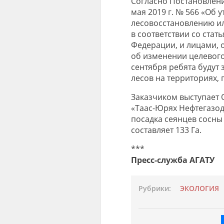
Согласно Постановлен
мая 2019 г. № 566
«
Об у
лесовосстановлению
ил
в соответствии со стат
Федерации, и лицами, 
об изменении целевого
сентября ребята будут
лесов на
территориях
,
Заказчиком выступает 
«
Таас-Юрях
Нефтегазо
посадка сеянцев сосны
составляет 133 Га.
***
Пресс-служба АГАТУ
Рубрики:
ЭКОЛОГИЯ