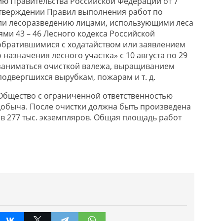
ию
Правительства Р
оссийской
Ф
едерации
от 7
тверждении Правил выполнения работ по
и лесоразведению лицами, использующими леса
ьями 43 – 46 Лесного кодекса Российской
обратившимися с ходатайством или заявлением
 назначения лесного участка
» с 10 августа по 29
 заниматься очисткой
валежа
,
выращивание
м
 подвергшихся вырубкам, пожарам и т. д.
Общество с ограниченной ответственностью
добыча
. После очистки должна быть произведена
 в 277 тыс. экземпляров. Общая площадь работ