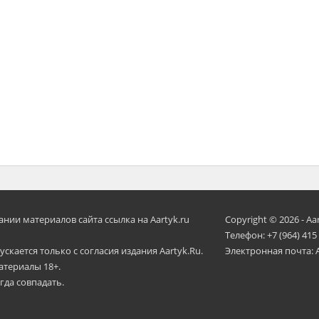
ии материалов сайта ссылка на Aartyk.ru
Copyright © 2026 - Aa
Телефон: +7 (964) 415
скается только с согласия издания Aartyk.Ru.
Электронная почта: 
атериалы 18+.
гда совпадать.