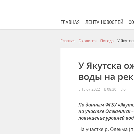
ГЛАВНАЯ
ЛЕНТА НОВОСТЕЙ
С
Главная
Экология
Погода
У Якутск
У Якутска о
воды на рек
15.07.2022
08:30
0
По данным ФГБУ «Якутс
на участке Олекминск –
повышение уровней воды
На участке р. Олекма (