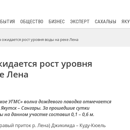
$
81.41
0.48
ОБЫТИЯ
ОБЩЕСТВО
БИЗНЕС
ЭКСПЕРТ
САХАЛЫЫ
ЯКУ
а ожидается рост уровня воды на реке Лена
жидается рост уровня
е Лена
кое УГМС» волна дождевого паводка отмечается
 Якутск – Сангары. За прошедшие сутки
 на данном участке составил 0,1 – 0,6 м.
правый приток р. Лена) Джикимда – Куду-Кюель