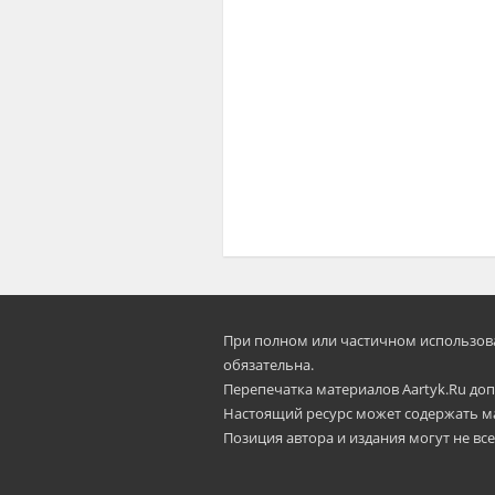
При полном или частичном использован
oбязательна.
Перепечатка материалов Aartyk.Ru допу
Настоящий ресурс может содержать м
Позиция автора и издания могут не все