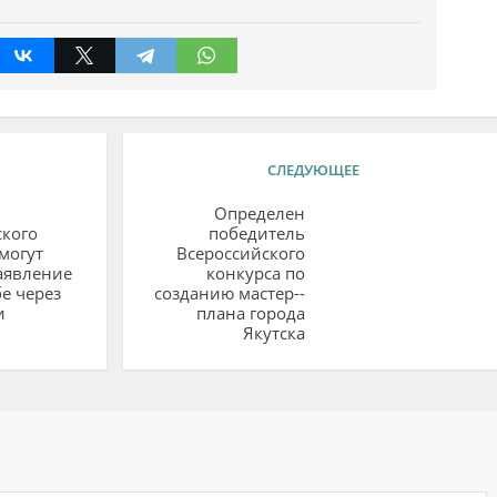
СЛЕДУЮЩЕЕ
Определен
кого
победитель
могут
Всероссийского
аявление
конкурса по
е через
созданию мастер-­
и
плана города
Якутска
ий