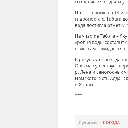
сохраняется подъем уро
По состоянию на 14 июл
гидропоста с. Табага до
вода достигла отметки 
На участке Табага – Як
уровня воды составит 4
отметкам. Ожидается в
В результате выхода о
Олекма существует вер
р. Лена и сенокосных у
Намского, Усть-Алданск
и Жатай.
***
Рубрики:
ПОГОДА