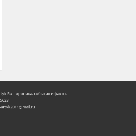
rtyk.Ru – хроника, события и факты.
 5623
Aartyk2011@mail.ru