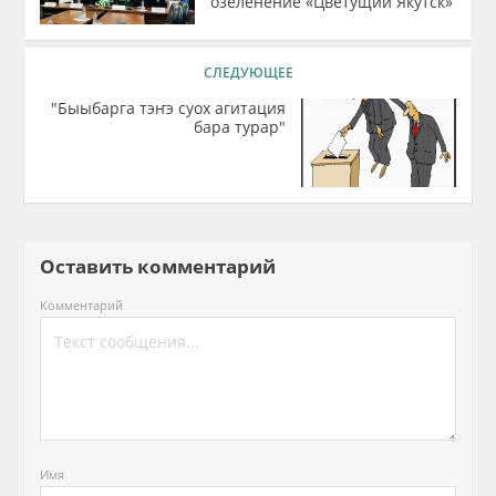
озеленение «Цветущий Якутск»
СЛЕДУЮЩЕЕ
"Быыбарга тэҥэ суох агитация
бара турар"
Оставить комментарий
Комментарий
Имя