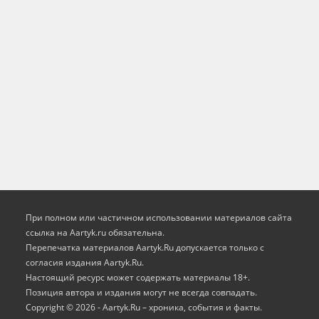
При полном или частичном использовании материалов сайта
ссылка на Aartyk.ru oбязательна.
Перепечатка материалов Aartyk.Ru допускается только с
согласия издания Aartyk.Ru.
Настоящий ресурс может содержать материалы 18+.
Позиция автора и издания могут не всегда совпадать.
Copyright © 2026 - Aartyk.Ru – хроника, события и факты.