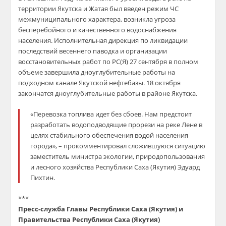
территории Якутска и Жатая был введен режим ЧС
межмуниципального характера, возникла угроза
бесперебойного и качественного водоснабжения
населения. Исполнительная дирекция по ликвидации
последствий весеннего паводка и организации
восстановительных работ по РС(Я) 27 сентября в полном
объеме завершила дноуглубительные работы на
подходном канале Якутской нефтебазы. 18 октября
закончатся дноуглубительные работы в районе Якутска.
«Перевозка топлива идет без сбоев.
Нам предстоит
разработать водоподводящие прорези на реке Лене в
целях стабильного обеспечения во
дой населения
города
»,
– прокомментировал сложившуюся ситуацию
заместитель министра экологии, природопользования
и лесного хозяйства Республики Саха (Якутия) Эдуард
Пихтин.
***
Пресс-служба Главы Республики Саха (Якутия)
и
Правительства Республики Саха (Якутия)