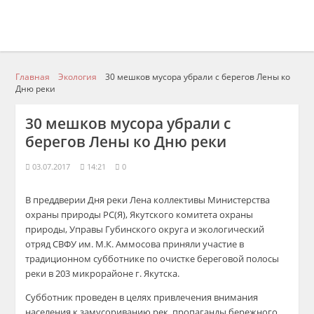
Главная
Экология
30 мешков мусора убрали с берегов Лены ко
Дню реки
30 мешков мусора убрали с
берегов Лены ко Дню реки
03.07.2017
14:21
0
В преддверии Дня реки Лена коллективы Министерства
охраны природы РС(Я), Якутского комитета охраны
природы, Управы Губинского округа и экологический
отряд СВФУ им. М.К. Аммосова приняли участие в
традиционном субботнике по очистке береговой полосы
реки в 203 микрорайоне г. Якутска.
Субботник проведен в целях привлечения внимания
населения к замусориванию рек, пропаганды бережного