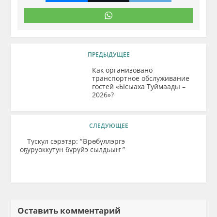
ПРЕДЫДУЩЕЕ
Как организовано
транспортное обслуживание
гостей «Ысыаха Туймаады –
2026»?
СЛЕДУЮЩЕЕ
Тускул сэрэтэр: “Өрөбүллэргэ
оҕуруоккутун бүрүйэ сылдьыҥ ”
Оставить комментарий