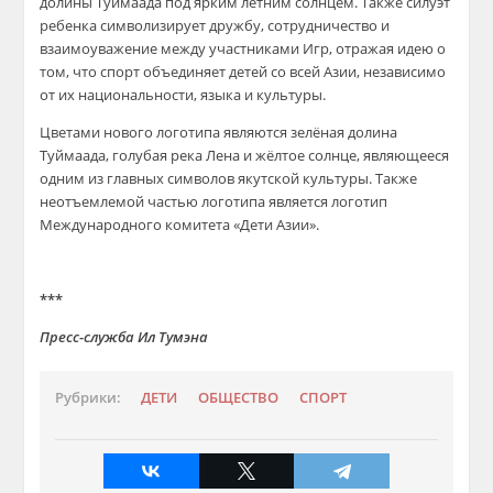
долины Туймаада под ярким летним солнцем. Также силуэт
ребенка символизирует дружбу, сотрудничество и
взаимоуважение между участниками Игр, отражая идею о
том, что спорт объединяет детей со всей Азии, независимо
от их национальности, языка и культуры.
Цветами нового логотипа являются зелёная долина
Туймаада, голубая река Лена и жёлтое солнце, являющееся
одним из главных символов якутской культуры. Также
неотъемлемой частью логотипа является логотип
Международного комитета «Дети Азии».
***
Пресс-служба Ил Тумэна
Рубрики:
ДЕТИ
ОБЩЕСТВО
СПОРТ