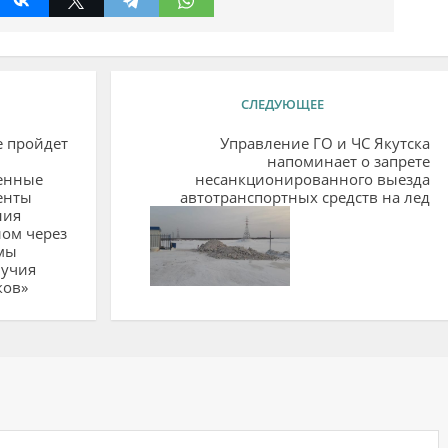
СЛЕДУЮЩЕЕ
е пройдет
Управление ГО и ЧС Якутска
напоминает о запрете
енные
несанкционированного выезда
енты
автотранспортных средств на лед
ния
ом через
мы
лучия
ков»
ий