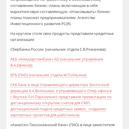
составлению бизнес–плана, включающие в себя
маркетинговую составляющую. «Упаковывать» бизнес-
планы поможет предпринимателям Агентство
Инвестиционного развития РС(Я).
На круглом столе свои продукты представили кредитные
организации:
Сбербанка России (начальник отдела С.В.Романова);
АКБ «Алмазэргиэнбанк» АО (начальник управления
В.А.Ефимов);
ВТБ (ПАО) (начальник отдела М.П.Ильина);
СКБ Банк в лице Управляющего-директора Восточной
дирекции А.А.Волошина и управляющего Опер офиса в
г.Якутске Л.Н.Пархоменко представили презентацию по
дистанционному открытию счетов для СМП,
дистанционной подаче кредитных заявок, созданию
зарплатных проектов для работников;
«Азиатско-Тихоокеанский банк» (ПАО) в лице заместителя