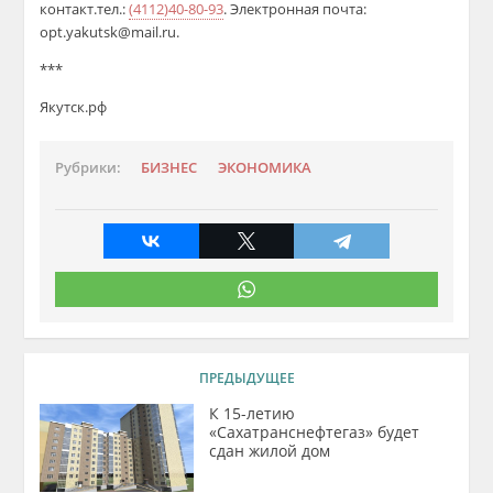
контакт.тел
.:
(4112)40-80-93
. Электронная почта:
opt.yakutsk@mail.ru.
***
Якутск.рф
Рубрики:
БИЗНЕС
ЭКОНОМИКА
ПРЕДЫДУЩЕЕ
​К 15-летию
«Сахатранснефтегаз» будет
сдан жилой дом