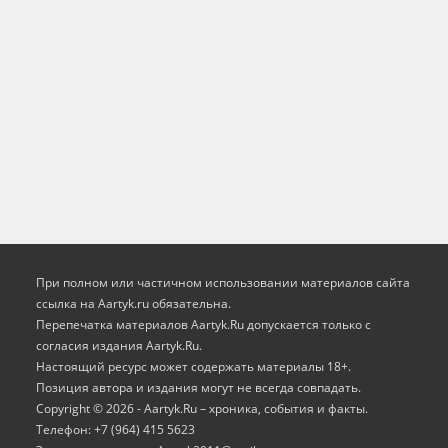
При полном или частичном использовании материалов сайта
ссылка на Aartyk.ru oбязательна.
Перепечатка материалов Aartyk.Ru допускается только с
согласия издания Aartyk.Ru.
Настоящий ресурс может содержать материалы 18+.
Позиция автора и издания могут не всегда совпадать.
Copyright © 2026 - Aartyk.Ru – хроника, события и факты.
Телефон: +7 (964) 415 5623