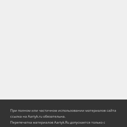
При полном или частичном использовании материалов сайта
ссылка на Aartyk.ru oбязательна.
Перепечатка материалов Aartyk.Ru допускается только с