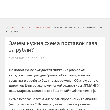
Главная
Бизнес
Экономика
Зачем нужна схема поставок газа
за рубли?
Зачем нужна схема поставок газа
за рубли?
06.04.2022
10:20
0
По новой схеме ожидается снижение рисков от
западных санкций для Группы «Газпром», а также
средства в расчётах будут заморожены. Об этом заявил
директор Центра экономической экспертизы ИГМУ НИУ
ВШЭ Марсель Салихов, сообщает сайт Объясняем.рф.
Схема безопасна в том числе для европейских компаний
(например, если США введут для них односторонние
санкции, которые блокируют расчёты в долларах за