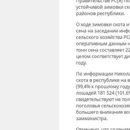
Правительстве РС(Я) п
устойчивой зимовки ск
районов республики.
О ходе зимовки скота и
сена на заседании инф
сельского хозяйства РС
оперативным данным на 
тонн сена составляет 2
целом соответствует д
году.
По информации Николая
скота в республике на 
(99,4% к прошлому году)
лошадей 181 524 (101,
свидетельствуют не тол
поголовья сельскохозя
большего внимания воп
замминистра.
Отмечено, что сравнит