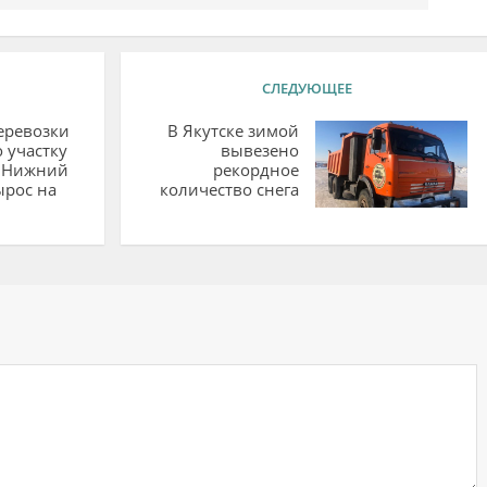
СЛЕДУЮЩЕЕ
еревозки
В Якутске зимой
о участку
вывезено
- Нижний
рекордное
ырос на
количество снега
ий