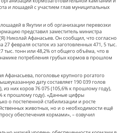
о организации кормозаготовительной кампании и
ота и лошадей с участием глав муниципальных
 лошадей в Якутии и об организации перевозки
ормацию представил заместитель министра
(Я) Николай Афанасьев. Он сообщил, что согласно
27 февраля остаток из заготовленных 471, 5 тыс.
27 тыс. тонн или 48,2% от общего объёма, что в
инамике потребления грубых кормов в прошлом
 Афанасьева, поголовье крупного рогатого
вышеуказанную дату составляет 190 039 голов
, из них коров 76 075 (105,6% к прошлому году),
6% к прошлому году). «Данные цифры
ько о постепенной стабилизации и росте
йственных животных, но и о необходимости ещё
росу обеспечения кормами», – озвучил
ельно низкий уровень обеспеченности кормами в