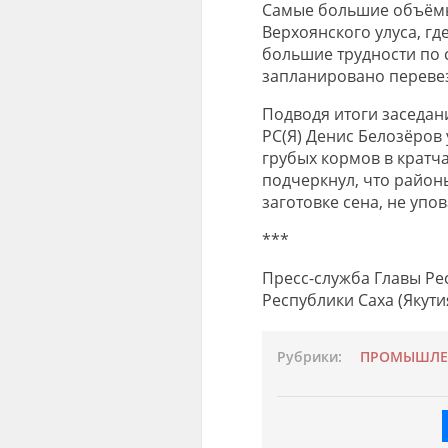
Самые большие объёмы
Верхоянского улуса, гд
большие трудности по 
запланировано перевез
Подводя итоги заседан
РС(Я) Денис Белозёров 
грубых кормов в кратч
подчеркнул, что райо
заготовке сена, не упо
***
Пресс-служба Главы Рес
Республики Саха (Якути
Рубрики:
ПРОМЫШЛЕ