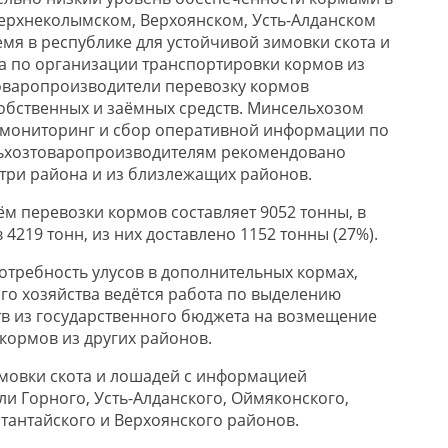
ерхнеколымском, Верхоянском, Усть-Алданском
емя в республике для устойчивой зимовки скота и
а по организации транспортировки кормов из
оваропроизводители перевозку кормов
собственных и заёмных средств. Минсельхозом
 мониторинг и сбор оперативной информации по
льхозтоваропроизводителям рекомендовано
три района и из близлежащих районов.
м перевозки кормов составляет 9052 тонны, в
 4219 тонн, из них доставлено 1152 тонны (27%).
потребность улусов в дополнительных кормах,
го хозяйства ведётся работа по выделению
в из государственного бюджета на возмещение
кормов из других районов.
имовки скота и лошадей с информацией
ли Горного, Усть-Алданского, Оймяконского,
тантайского и Верхоянского районов.