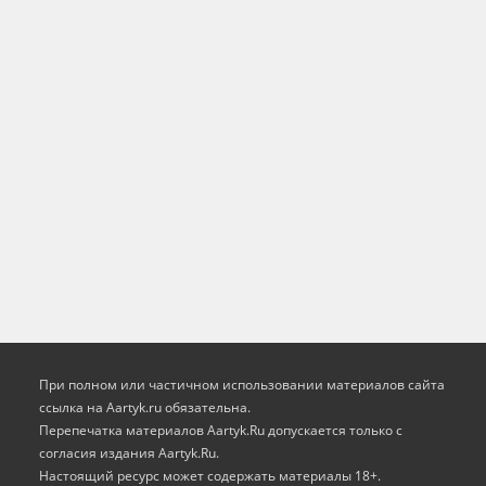
При полном или частичном использовании материалов сайта
ссылка на Aartyk.ru oбязательна.
Перепечатка материалов Aartyk.Ru допускается только с
согласия издания Aartyk.Ru.
Настоящий ресурс может содержать материалы 18+.