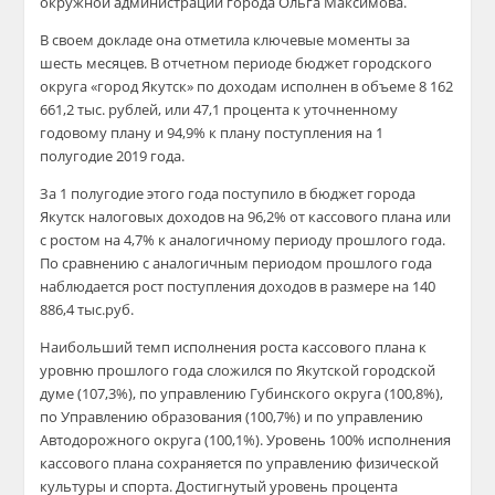
окружной администрации города Ольга Максимова.
В своем докладе она отметила ключевые моменты за
шесть месяцев. В отчетном периоде бюджет городского
округа «город Якутск» по доходам исполнен в объеме 8 162
661,2 тыс. рублей, или 47,1 процента к уточненному
годовому плану и 94,9% к плану поступле
ния на 1
полугодие 2019 года.
За 1 полугодие этого года поступило в бюджет города
Якутск налоговых доходов на 96,2% от кассового плана или
с ростом на 4,7% к аналогичному периоду прошлого года.
По сравнению с аналогичным периодом прошлого года
наблюдается рост поступления доходов в размере на 140
886,4
тыс.руб
.
Наибольший темп исполнения роста кассового плана к
уровню прошлого года сложился по Якутской городской
думе (107,3%), по управлению
Губинского
округа (100,8%),
по Управлению образования (100,7%) и по управлению
Автодорожного округа (100,1%). Уровень 100% исполнения
кассового плана сохраняется по управлению физической
культуры и спорта. Достигнутый уровень процента