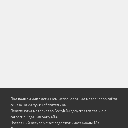
При полном или частичном использовании материалов сайта
ссылка на Aartyk.ru oбязательна.
Перепечатка материалов Aartyk.Ru допускается только с
согласия издания Aartyk.Ru.
Настоящий ресурс может содержать материалы 18+.