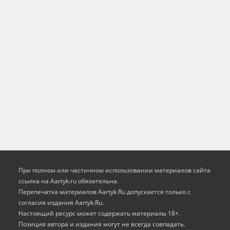
При полном или частичном использовании материалов сайта
ссылка на Aartyk.ru oбязательна.
Перепечатка материалов Aartyk.Ru допускается только с
согласия издания Aartyk.Ru.
Настоящий ресурс может содержать материалы 18+.
Позиция автора и издания могут не всегда совпадать.