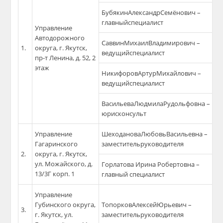
БубякинАлександрСемёнович –
главныйспециалист
Управление
Автодорожного
СаввинМихаилВладимирович –
1.
округа, г. Якутск,
ведущийспециалист
пр-т Ленина, д. 52, 2
этаж
НикифоровАртурМихайлович –
ведущийспециалист
ВасильеваЛюдмилаРудольфовна –
юрисконсульт
Управление
ШеходановаЛюбовьВасильевна –
Гагаринского
заместительруководителя
2.
округа, г. Якутск,
ул. Можайского, д.
Горлатова Ирина Робертовна –
13/3Г корп. 1
главный специалист
Управление
Губинского округа,
ТопорковАлексейЮрьевич –
3.
г. Якутск, ул.
заместительруководителя