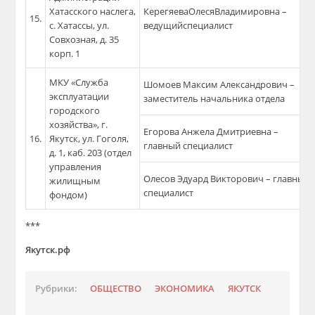
Хатасского наслега,
КерегяеваОлесяВладимировна –
15.
с. Хатассы, ул.
ведущийспециалист
Совхозная, д. 35
корп. 1
МКУ «Служба
Шомоев Максим Александрович –
эксплуатации
заместитель начальника отдела
городского
хозяйства», г.
Егорова Анжела Дмитриевна –
16.
Якутск, ул. Гоголя,
главный специалист
д. 1, каб. 203 (отдел
управления
Олесов Эдуард Викторович – главный
жилищным
специалист
фондом)
***
Якутск.рф
Рубрики:
ОБЩЕСТВО
ЭКОНОМИКА
ЯКУТСК