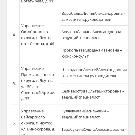
Богатырёва, д. 11
ВоробьёваЛилияАлександровна –
заместительруководителя
Управление
Октябрьского
АвеловаСарданаАлександровна –
4.
округа, г. Якутск,
ведущийспециалист
пр-т Ленина, д. 46
ПрокопьеваСарданаИвановна –
юрисконсульт
Управление
ШеходановАлексейАлександрович–и.
Промышленного
о. заместителя руководителя
округа, г. Якутск,
5.
ул. 50 лет
СеливёрстоваОльгаВикторовна –
Советской Армии,
ведущийспециалист
д. 33
Управление
ГуляевИванВасильевич –
Сайсарского
ведущийспециалист
6.
округа, г. Якутск,
ул. Винокурова, д.
ТарабукинаОльгаАлександровна –