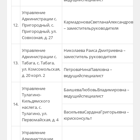
Управление
Администрации с.
КармадоноваСветланаАлександровна
12.
Пригородный, с.
– заместительруководителя
Пригородный, ул.
Совхозная, д. 27
Управление
Николаева Раиса Дмитриевна –
Администрации с.
заместитель руководителя
13.
Табага, с. Табага,
ул. Комсомольская,
ПетроваНинаПавловна –
д. 20 корп. 2
ведущийспециалист
Управление
БаишеваЛюбовьВладимировна –
Тулагино-
ведущийспециалист
Кильдямского
14.
наслега, с.
ВасильеваСарданаГригорьевна –
Тулагино, ул.
юрисконсульт
Первомайская, д. 4
Управление
Администрации