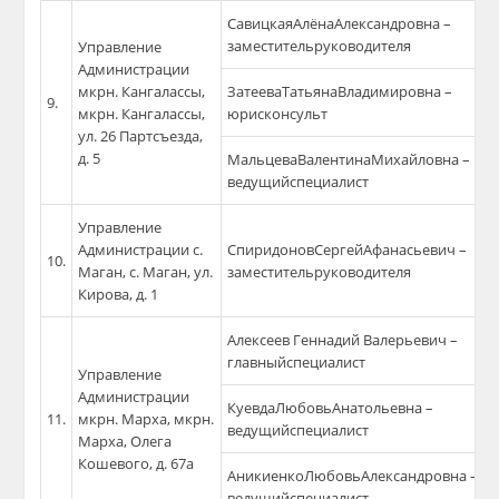
СавицкаяАлёнаАлександровна –
заместительруководителя
Управление
Администрации
мкрн. Кангалассы,
ЗатееваТатьянаВладимировна –
9.
мкрн. Кангалассы,
юрисконсульт
ул. 26 Партсъезда,
д. 5
МальцеваВалентинаМихайловна –
ведущийспециалист
Управление
Администрации с.
СпиридоновСергейАфанасьевич –
10.
Маган, с. Маган, ул.
заместительруководителя
Кирова, д. 1
Алексеев Геннадий Валерьевич –
главныйспециалист
Управление
Администрации
КуевдаЛюбовьАнатольевна –
11.
мкрн. Марха, мкрн.
ведущийспециалист
Марха, Олега
Кошевого, д. 67а
АникиенкоЛюбовьАлександровна –
ведущийспециалист