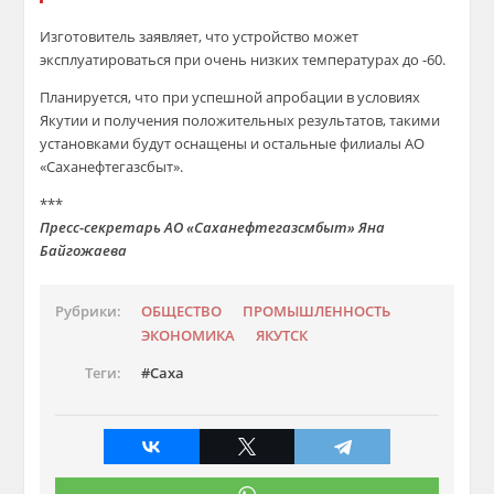
Изготовитель заявляет, что устройство может
эксплуатировать
ся
при очень низких температурах
до
-6
0.
П
л
анируется, что
при успешной
апробации в условиях
Якутии и получения положительных результатов, такими
установками будут оснащены и остальные филиалы
АО
«
Саханефтегазсбыт
»
.
***
Пресс-секретарь АО «
Саханефтегазсмбыт
» Яна
Байгожаева
Рубрики:
ОБЩЕСТВО
ПРОМЫШЛЕННОСТЬ
ЭКОНОМИКА
ЯКУТСК
Теги:
Саха