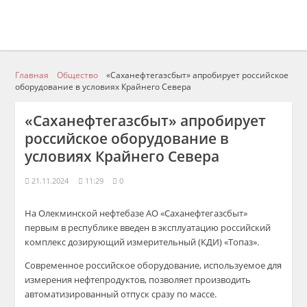
Главная
Общество
«Саханефтегазсбыт» апробирует российское
оборудование в условиях Крайнего Севера
«Саханефтегазсбыт» апробирует
российское оборудование в
условиях Крайнего Севера
21.11.2024
11:29
0
На
Олекминской
нефтебазе АО «
Сах
анефтегазсбыт
»
первым в республике введен в эксплуатацию
российский
комплекс
дозирующий измерительный (
КДИ
)
«Топаз»
.
Современное российское оборудование, используемое для
измерения нефтепродуктов,
позволяет производить
автоматизированный отпуск сразу по массе.