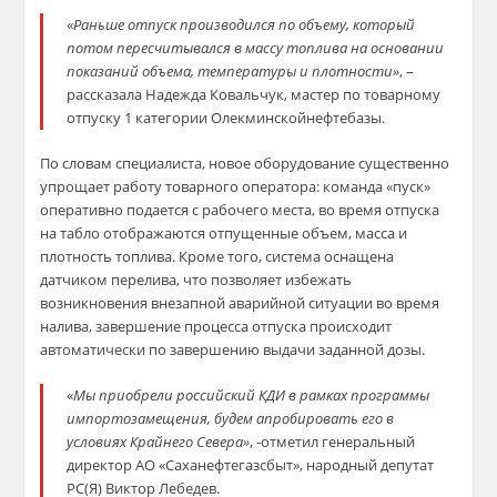
«
Раньше отпуск производился по
объему, который
потом п
ересчитывался
в массу то
плива на основании
показаний объ
ема, температуры и плотности
»
, –
рассказала
Надежда Ковальчук
,
мастер по товарному
отпуску 1
категории
Олекминской
нефтебазы.
По словам специалиста, новое оборудование существенно
упрощает работу товарного оператора: команда «пуск»
оперативно подается
с рабочего места,
во
время отпуска
на табло отображаются отпущенные объем, масса и
плотность топлива. Кроме того, с
истема оснащена
датчиком перелива, что позволяет избежать
возникновения внезапной аварийной ситуации во время
налива
,
завершение процесса
отпуска про
исходит
автоматически по завершению выдачи заданной дозы.
«
Мы приобрели российский КДИ в рамках программы
импортозамещения
, будем апробировать его в
условиях Крайнего Севера»
, -отметил генеральный
директор АО «
Саханефтегазсбыт
», народный депутат
РС(Я) Виктор Лебедев.