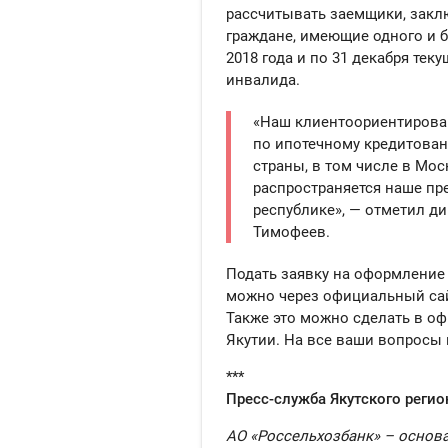
рассчитывать
з
а
е
мщик
и
,
закл
граждане
,
имеющие
одного и б
2018 года и
по 31
декабря
теку
инвалид
а.
«
Наш
клиентоориентиров
по ипотечному кредито
ван
страны, в том числе в
Мос
распространяется наше п
республике
»,
—
отметил ди
Тимофеев.
Подать заявку на оформление
можно через официальный сай
Также это можно сделать в о
Якутии. На вс
е ваши вопросы 
***
Пресс-служба Якутского реги
АО «Россельхозбанк» – основ