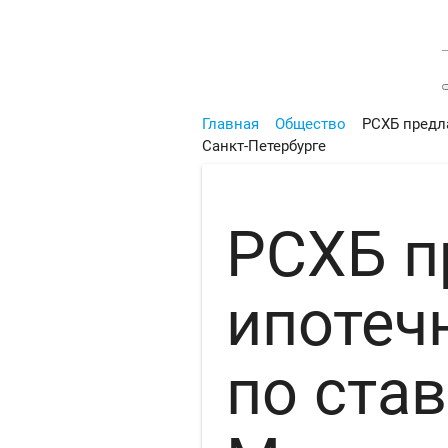
Главная
Общество
РСХБ предла
Санкт-Петербурге
РСХБ п
ипотеч
по став