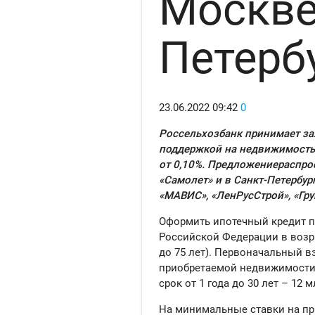
Москве
Петерб
23.06.2022
09:42
0
Россельхозбанк
принимает
за
поддержкой
на недвижимость
от
0
,
10%
.
П
редложение
распро
«Самол
е
т» и
в Санкт-Петербур
«МАВИС», «
ЛенРусСтрой
», «Гр
Оформить ипотечный кредит
п
Российской Федерации в возр
до 75 лет).
Первоначальный в
приобретаемой недвижимости.
срок от 1 года до 30 лет – 12 м
На м
инимальные
ставк
и на п