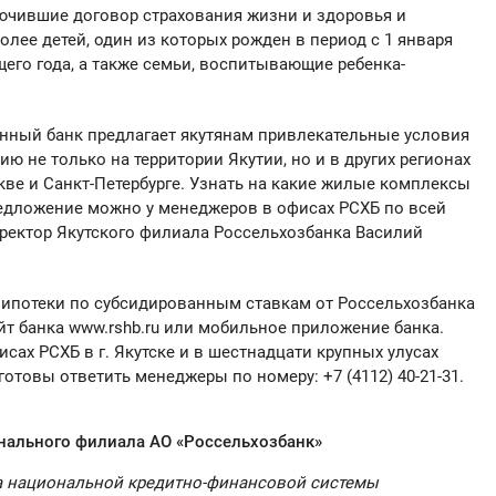
ючивши
е
договор страхования жиз
ни и здоровья и
олее детей, один
из которых рожден в период с 1 января
щего года
, а также
сем
ьи
,
воспитывающие ре
бенка
-
анный
банк
предлагает
якутянам
привлекательные условия
ию не только на территории Якутии, но и в других регионах
кве
и Санкт-Петербурге. Узнать
на какие жилые комплексы
редложение можно у
менеджеров
в офисах
РСХБ
п
о всей
ректор Якутского филиала Россельхозбанк
а
Василий
 ипо
теки по субсидированным
ставкам
от Россельхозбанка
т б
анка www.rshb.ru или мобильно
е приложение
банка
.
фисах
РСХБ
в г. Якутске и в шестнадцати крупных улусах
готовы ответить
менеджеры по номеру:
+7 (4112) 40-21-31
.
онального филиала
АО «Россельхозбанк»
а национальной кредитно-финансовой системы