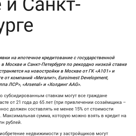
 и Санкт-
урге
явки
на ипотечное кредитование с государственной
 в
Москве
и
Санкт-Петербург
е
по рекордно низкой ставке
страняется
на новостройки
в
Москве от
ГК «А101» и
ге от компаний
«Мегалит
»
,
Euroinvest Development,
уппа ЛСР», «
Arsenal
» и «Холдинг
AAG
».
о субсидированным ставкам
могут все
граждане
асте
от 21 года до 65 лет
(при привлечении
соза
ё
мщика
–
знос должен
составлять
не менее 15% от стоимости
 Максимальная сумма, которую можно взять в кред
ит на
лн рублей.
риобретение недвижимости у застройщиков
могут