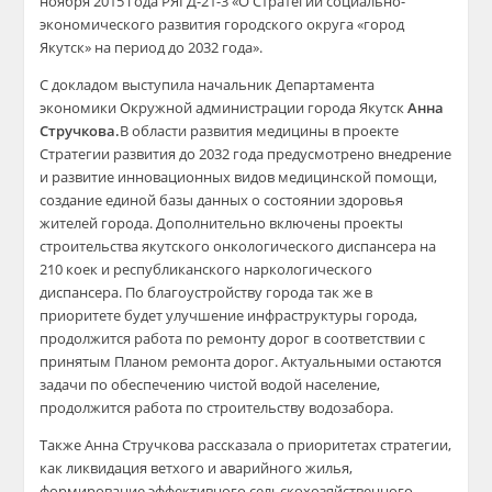
ноября 2015 года РЯГД-21-3 «О Стратегии социально-
экономического развития городского округа «город
Якутск» на период до 2032 года».
С докладом выступила начальник Департамента
экономики Окружной администрации города Якутск
Анна
Стручкова.
В области развития медицины в проекте
Стратегии развития до 2032 года предусмотрено внедрение
и развитие инновационных видов медицинской помощи,
создание единой базы данных о состоянии здоровья
жителей города. Дополнительно включены проекты
строительства якутского онкологического диспансера на
210 коек и республиканского наркологического
диспан
сера. По благоустройству города так же в
приоритете будет улучшение инфраструктуры города,
продолжится работа по ремонту дорог в соответствии с
принятым Планом ремонта дорог. Актуальными остаются
задачи по обеспечению чистой водой население,
продолжится работа по строительству водозабора.
Также Анна Стручкова рассказала о приоритетах стратегии,
как ликвидация ветхого и аварийного жилья,
формирование эффективного сельскохозяйственного