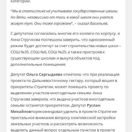
категории.
“
Мы в статистике не учитываем государственные школы.
Но дети, независимо от того, в какой школе они учатся,
живут тут. Они тоже горожане
“, – сказал Васильев.
С депутатом согласились многие его коллеги по корпусу, и
Анна Стручкова поспешила заверить, что односменный
режим будет достигнут за счет строительства новых школ –
СОШ №35, СОШ №6, СОШ №25, а также пристроев к
существующим школам и выкупа объектов под
дополнительные помещения.
Депутат
Ольга Саргыдаева
отметила, что при реализация
проекта по Дальневосточному гектару, который вошел в
приоритеты Стратегии, может помешать проекту по
выделению участков многодетным семьям. Анна
Стручкова заверила, что выдача участков многодетным
семьям останется приоритетом. Депутат
Руслан
Михайлов
порекомендовал уделить в проекте Стратегии
пристальное внимание вопросу комплексной застройки
земельных участков, и рассмотреть возможность
выделить данный вопрос отдельным пунктом в проекте