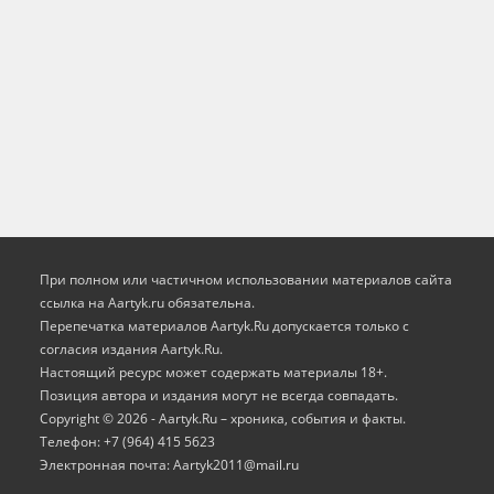
При полном или частичном использовании материалов сайта
ссылка на Aartyk.ru oбязательна.
Перепечатка материалов Aartyk.Ru допускается только с
согласия издания Aartyk.Ru.
Настоящий ресурс может содержать материалы 18+.
Позиция автора и издания могут не всегда совпадать.
Copyright © 2026 - Aartyk.Ru – хроника, события и факты.
Телефон: +7 (964) 415 5623
Электронная почта: Aartyk2011@mail.ru