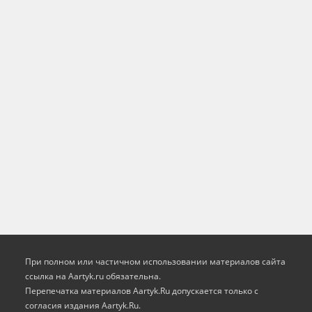
При полном или частичном использовании материалов сайта
ссылка на Aartyk.ru oбязательна.
Перепечатка материалов Aartyk.Ru допускается только с
согласия издания Aartyk.Ru.