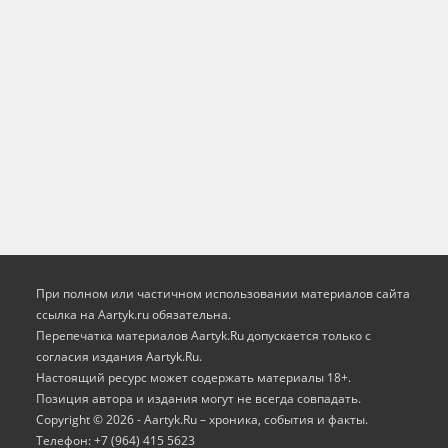
При полном или частичном использовании материалов сайта
ссылка на Aartyk.ru oбязательна.
Перепечатка материалов Aartyk.Ru допускается только с
согласия издания Aartyk.Ru.
Настоящий ресурс может содержать материалы 18+.
Позиция автора и издания могут не всегда совпадать.
Copyright © 2026 - Aartyk.Ru – хроника, события и факты.
Телефон: +7 (964) 415 5623