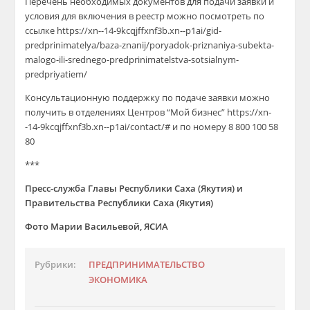
Перечень необходимых документов для подачи заявки и
условия для включения в реестр можно посмотреть по
ссылке https://xn--14-9kcqjffxnf3b.xn--p1ai/gid-
predprinimatelya/baza-znanij/poryadok-priznaniya-subekta-
malogo-ili-srednego-predprinimatelstva-sotsialnym-
predpriyatiem/
Консультационную поддержку по подаче заявки можно
получить в отделениях Центров “Мой бизнес” https://xn-
-14-9kcqjffxnf3b.xn--p1ai/contact/# и по номеру 8 800 100 58
80
***
Пресс-служба Главы Республики Саха (Якутия) и
Правительства Республики Саха (Якутия)
Фото Марии Васильевой, ЯСИА
Рубрики:
ПРЕДПРИНИМАТЕЛЬСТВО
ЭКОНОМИКА