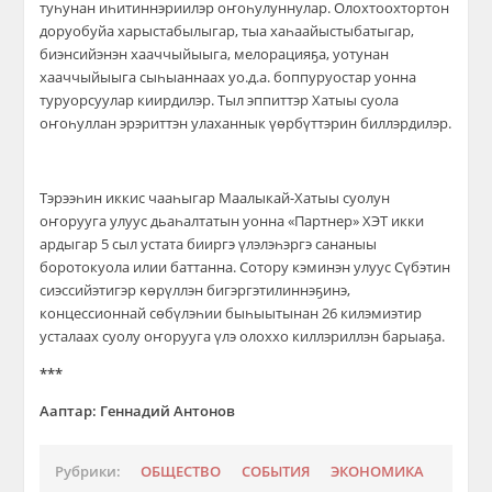
туһунан иһитиннэриилэр оҥоһулуннулар. Олохтоохтортон
доруобуйа харыстабылыгар, тыа хаһаайыстыбатыгар,
биэнсийэнэн хааччыйыыга, мелорацияҕа, уотунан
хааччыйыыга сыһыаннаах уо.д.а. боппуруостар уонна
туруорсуулар киирдилэр. Тыл эппиттэр Хатыы суола
оҥоһуллан эрэриттэн улаханнык үөрбүттэрин биллэрдилэр.
Тэрээһин иккис чааһыгар Маалыкай-Хатыы суолун
оҥорууга улуус дьаһалтатын уонна «Партнер» ХЭТ икки
ардыгар 5 сыл устата бииргэ үлэлэһэргэ сананыы
боротокуола илии баттанна. Сотору кэминэн улуус Сүбэтин
сиэссийэтигэр көрүллэн бигэргэтилиннэҕинэ,
концессионнай сөбүлэһии быһыытынан 26 килэмиэтир
усталаах суолу оҥорууга үлэ олоххо киллэриллэн барыаҕа.
***
Ааптар: Геннадий Антонов
Рубрики:
ОБЩЕСТВО
СОБЫТИЯ
ЭКОНОМИКА