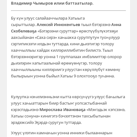
Владимир Чымыров илии баттаатылар.
Бу күн улуус салайааччылара Хатыыга
сырыттылар.
Алексей Иннокентьев
тыыл бэтэрээнэ
Анна
Скобелеваҕа
«Бэтэрээни суруттар» өрөспүүбүлүкэтээҕи
аахсыйанан «Саха сирэ» хаһыакка суруппутун туоһулуур
сэртипикээти илдьэн туттарда, кини дьиэтигэр толору
хааччыллыы хайдах киллэриллибитин билистэ. Тыыл
бэтэрээннэригэр уонна 1 группалаах инбэлииттэр олорор
дьиэлэрин хапытаалынай өрөмүөнүгэр, толору
хааччыллыыны киллэриигэ улуустан көрүллүбүт көмөнү
былырыын уонна быйыл Хатыы 9 олохтооҕо туһанна.
Кулуупка нэһилиэнньэни кытта көрсүһүүгэ улуус баһылыга
улуус хаһыаттарын биир бастыҥ уопсастыбаннай
кэрэспэдьиэнэ
Мирослава Ивановаҕа
«Мэҥэдьэк кэпсээнэ,
Хатыы сонуна» кинигэтэ бэчээттэнэн тахсыбытынан
эрэдээксийэ Эҕэрдэ суругун туттарда.
Улуус үлэтин-хамнаһын уонна инники былааннарын