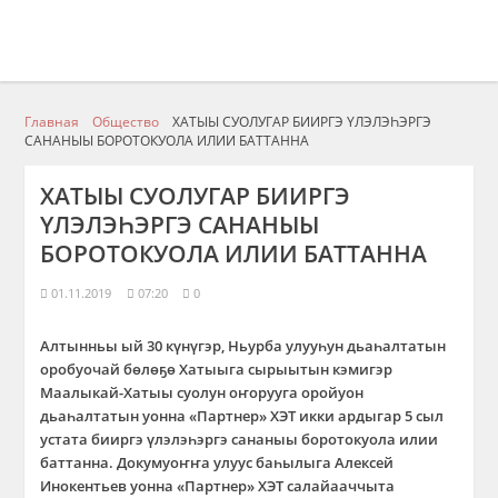
Главная
Общество
ХАТЫЫ СУОЛУГАР БИИРГЭ ҮЛЭЛЭҺЭРГЭ
САНАНЫЫ БОРОТОКУОЛА ИЛИИ БАТТАННА
ХАТЫЫ СУОЛУГАР БИИРГЭ
ҮЛЭЛЭҺЭРГЭ САНАНЫЫ
БОРОТОКУОЛА ИЛИИ БАТТАННА
01.11.2019
07:20
0
Алтынньы ый 30 күнүгэр, Ньурба улууһун дьаһалтатын
оробуочай бөлөҕө Хатыыга сырыытын кэмигэр
Маалыкай-Хатыы суолун оҥорууга оройуон
дьаһалтатын уонна «Партнер» ХЭТ икки ардыгар 5 сыл
устата бииргэ үлэлэһэргэ сананыы боротокуола илии
баттанна. Докумуоҥҥа улуус баһылыга Алексей
Инокентьев уонна «Партнер» ХЭТ салайааччыта