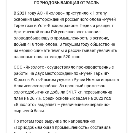
ГОРНОДОБЫВАЮЩАЯ ОТРАСЛЬ
В 2021 году АО «Янолово» приступило к 1 этапу
освоения месторождения россыпного олова «Ручей
Тирехтях» в Усть-Янском районе. Первый резидент
Арктической зоны РФ успешно восстановил
оловодобывающую промышленность в регионе,
добыв 418 тонн олова. В текущем году общество не
намерено снижать темпы и рассчитывает увеличить
плановые показатели до 520 тонн.
ООО «Янзолото» осуществляло производственные
работы на двух месторождениях «Ручей Тарынг-
Юрях» в Усть-Янском улусе и «Ручей Нямнягинджа» в
Аллаиховском районе. За прошлый промсезон
золотодобытчики добыли 341,7 кг, перевыполнив
план на 26,7%. Среди основных задач на 2022 год
«Янзолото» выделяет – увеличение минерально-
сырьевой базы.
По итогам года выручка по направлению
«Горнодобывающая промышленость» составила