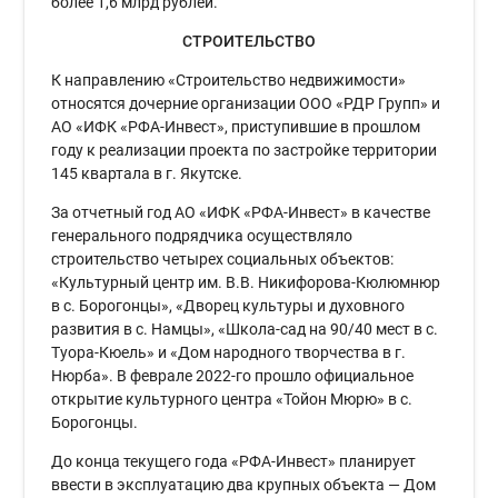
более 1,6 млрд рублей.
СТРОИТЕЛЬСТВО
К направлению «Строительство недвижимости»
относятся дочерние организации ООО «РДР Групп» и
АО «ИФК «РФА-Инвест», приступившие в прошлом
году к реализации проекта по застройке территории
145 квартала в г. Якутске.
За отчетный год АО «ИФК «РФА-Инвест» в качестве
генерального подрядчика осуществляло
строительство четырех социальных объектов:
«Культурный центр им. В.В. Никифорова-Кюлюмнюр
в с. Борогонцы», «Дворец культуры и духовного
развития в с. Намцы», «Школа-сад на 90/40 мест в с.
Туора-Кюель» и «Дом народного творчества в г.
Нюрба». В феврале 2022-го прошло официальное
открытие культурного центра «Тойон Мюрю» в с.
Борогонцы.
До конца текущего года «РФА-Инвест» планирует
ввести в эксплуатацию два крупных объекта — Дом