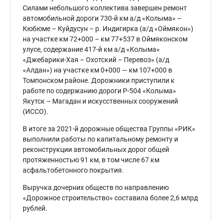
Силами небольшого коллектива завершен ремонт
автомобильной дороги 730-й км а/д «Колыма» –
Кюбюме – Куйдусун – р. Индигирка (а/д «Оймякон»)
на участке км 72+000 – км 77+537 в Оймяконском
улусе, содержание 417-й км а/д «Колыма»
«Джебарики-Хая – Охотский – Перевоз» (а/д
«Алдан») на участке км 0+000 — км 107+000 в
Томпонском районе. Дорожники приступили к
работе по содержанию дороги Р-504 «Колыма»
Якутск – Магадан и искусственных сооружений
(ИССО).
В итоге за 2021-й дорожные общества Группы «РИК»
выполнили работы по капитальному ремонту и
реконструкции автомобильных дорог общей
протяженностью 91 км, в том числе 67 км
асфальтобетонного покрытия.
Выручка дочерних обществ по направлению
«Дорожное строительство» составила более 2,6 млрд
рублей.