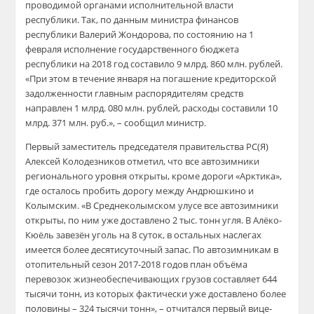
проводимой органами исполнительной власти
республики. Так, по данным министра финансов
республики Валерий Жондорова, по состоянию на 1
февраля исполнение государственного бюджета
республики на 2018 год составило 9 млрд. 860 млн. рублей.
«При этом в течение января на погашение кредиторской
задолженности главным распорядителям средств
направлен 1 млрд. 080 млн. рублей, расходы составили 10
млрд. 371 млн. руб.», – сообщил министр.
Первый заместитель председателя правительства РС(Я)
Алексей Колодезников отметил, что все автозимники
регионального уровня открыты, кроме дороги «Арктика»,
где осталось пробить дорогу между Андрюшкино и
Колымским. «В Среднеколымском улусе все автозимники
открыты, по ним уже доставлено 2 тыс. тонн угля. В Алёко-
Кюёль завезён уголь на 8 суток, в остальных наслегах
имеется более десятисуточный запас. По автозимникам в
отопительный сезон 2017-2018 годов план объёма
перевозок жизнеобеспечивающих грузов составляет 644
тысячи тонн, из которых фактически уже доставлено более
половины – 324 тысячи тонн», – отчитался первый вице-