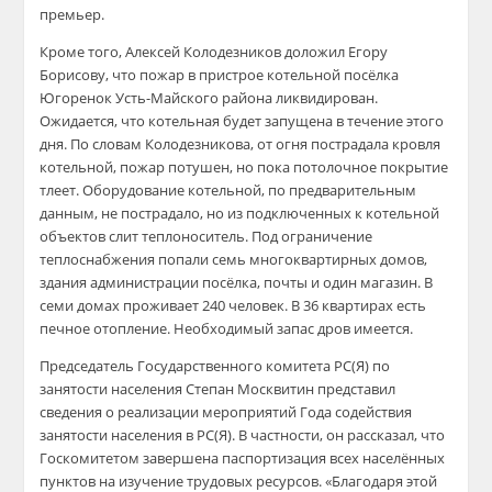
премьер.
Кроме того, Алексей Колодезников доложил Егору
Борисову, что пожар в пристрое котельной посёлка
Югоренок Усть-Майского района ликвидирован.
Ожидается, что котельная будет запущена в течение этого
дня. По словам Колодезникова, от огня пострадала кровля
котельной, пожар потушен, но пока потолочное покрытие
тлеет. Оборудование котельной, по предварительным
данным, не пострадало, но из подключенных к котельной
объектов слит теплоноситель. Под ограничение
теплоснабжения попали семь многоквартирных домов,
здания администрации посёлка, почты и один магазин. В
семи домах проживает 240 человек. В 36 квартирах есть
печное отопление. Необходимый запас дров имеется.
Председатель Государственного комитета РС(Я) по
занятости населения Степан Москвитин представил
сведения о реализации мероприятий Года содействия
занятости населения в РС(Я). В частности, он рассказал, что
Госкомитетом завершена паспортизация всех населённых
пунктов на изучение трудовых ресурсов. «Благодаря этой