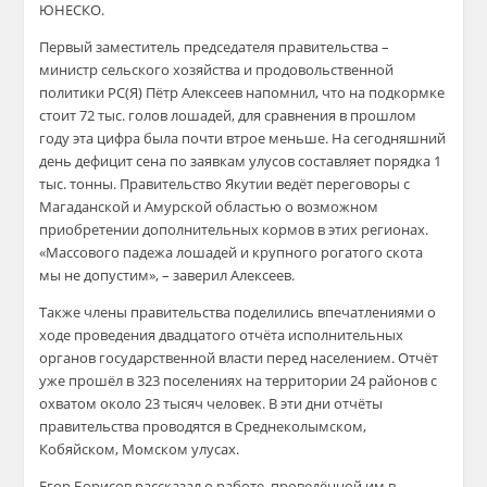
ЮНЕСКО.
Первый заместитель председателя правительства –
министр сельского хозяйства и продовольственной
политики РС(Я) Пётр Алексеев напомнил, что на подкормке
стоит 72 тыс. голов лошадей, для сравнения в прошлом
году эта цифра была почти втрое меньше. На сегодняшний
день дефицит сена по заявкам улусов составляет порядка 1
тыс. тонны. Правительство Якутии ведёт переговоры с
Магаданской и Амурской областью о возможном
приобретении дополнительных кормов в этих регионах.
«Массового падежа лошадей и крупного рогатого скота
мы не допустим», – заверил Алексеев.
Также члены правительства поделились впечатлениями о
ходе проведения двадцатого отчёта исполнительных
органов государственной власти перед населением. Отчёт
уже прошёл в 323 поселениях на территории 24 районов с
охватом около 23 тысяч человек. В эти дни отчёты
правительства проводятся в Среднеколымском,
Кобяйском, Момском улусах.
Егор Борисов рассказал о работе, проведённой им в