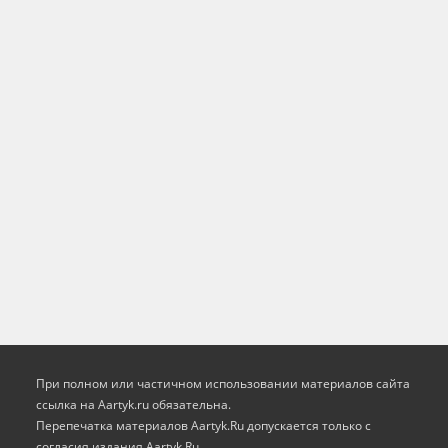
При полном или частичном использовании материалов сайта
ссылка на Aartyk.ru oбязательна.
Перепечатка материалов Aartyk.Ru допускается только с
согласия издания Aartyk.Ru.