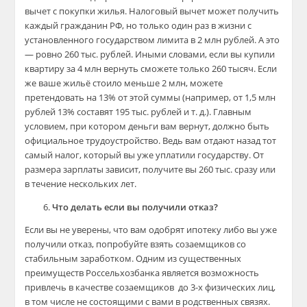
вычет с покупки жилья. Налоговый вычет может получить
каждый гражданин РФ, но только один раз в жизни с
установленного государством лимита в 2 млн рублей. А это
— ровно 260 тыс. рублей. Иными словами, если вы купили
квартиру за 4 млн вернуть сможете только 260 тысяч. Если
же ваше жильё стоило меньше 2 млн, можете
претендовать на 13% от этой суммы (например, от 1,5 млн
рублей 13% составят 195 тыс. рублей и т. д.). Главным
условием, при котором деньги вам вернут, должно быть
официальное трудоустройство. Ведь вам отдают назад тот
самый налог, который вы уже уплатили государству. От
размера зарплаты зависит, получите вы 260 тыс. сразу или
в течение нескольких лет.
Что делать если вы получили отказ?
Если вы не уверены, что вам одобрят ипотеку либо вы уже
получили отказ, попробуйте взять созаемщиков со
стабильным заработком. Одним из существенных
преимуществ Россельхозбанка является возможность
привлечь в качестве созаемщиков до 3-х физических лиц,
в том числе не состоящими с вами в родственных связях.