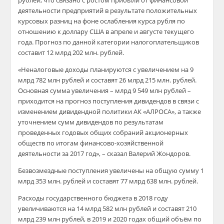
рублей, что связано с ростом прибыли от финансовой
деятельности предприятий в результате положительных
курсовых разниц на фоне ослабления курса рубля по
отношению к доллару США в апреле и августе текущего
года. Прогноз по данной категории налогоплательщиков
составит 12 млрд 202 млн. рублей.
«Неналоговые доходы планируются с увеличением на 9
млрд 782 млн рублей и составят 26 млрд 215 млн. рублей.
Основная сумма увеличения – млрд 9 549 млн рублей –
приходится на прогноз поступления дивидендов в связи с
изменением дивидендной политики АК «АЛРОСА», а также
уточнением сумм дивидендов по результатам
проведенных годовых общих собраний акционерных
обществ по итогам финансово-хозяйственной
деятельности за 2017 год», – сказал Валерий Жондоров.
Безвозмездные поступления увеличены на общую сумму 1
млрд 353 млн. рублей и составят 77 млрд 638 млн. рублей.
Расходы государственного бюджета в 2018 году
увеличиваются на 14 млрд 582 млн рублей и составят 210
млрд 239 млн рублей, в 2019 и 2020 годах общий объём по