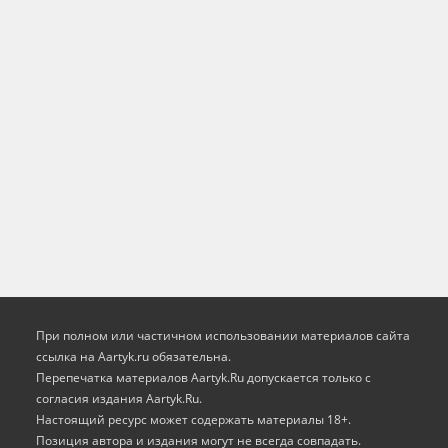
При полном или частичном использовании материалов сайта
ссылка на Aartyk.ru oбязательна.
Перепечатка материалов Aartyk.Ru допускается только с
согласия издания Aartyk.Ru.
Настоящий ресурс может содержать материалы 18+.
Позиция автора и издания могут не всегда совпадать.