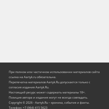
При полном или частичном использовании материалов сайта
ссылка на Aartyk.ru oбязательна.
Перепечатка материалов Aartyk.Ru допускается только с
согласия издания Aartyk.Ru.
Настоящий ресурс может содержать материалы 18+.
Позиция автора и издания могут не всегда совпадать.
Copyright © 2026 - Aartyk.Ru – хроника, события и факты.
Телефон: +7 (964) 415 5623