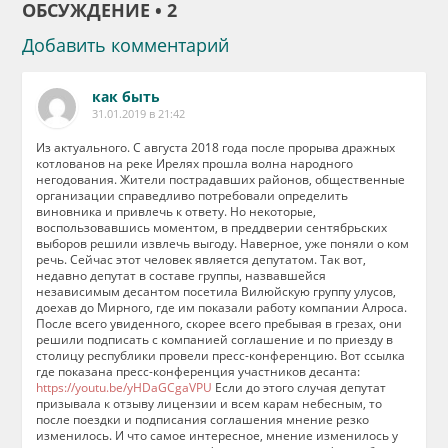
ОБСУЖДЕНИЕ • 2
Добавить комментарий
как быть
31.01.2019 в 21:42
Из актуального. С августа 2018 года после прорыва дражных
котлованов на реке Ирелях прошла волна народного
негодования. Жители пострадавших районов, общественные
организации справедливо потребовали определить
виновника и привлечь к ответу. Но некоторые,
воспользовавшись моментом, в преддверии сентябрьских
выборов решили извлечь выгоду. Наверное, уже поняли о ком
речь. Сейчас этот человек является депутатом. Так вот,
недавно депутат в составе группы, назвавшейся
независимым десантом посетила Вилюйскую группу улусов,
доехав до Мирного, где им показали работу компании Алроса.
После всего увиденного, скорее всего пребывая в грезах, они
решили подписать с компанией соглашение и по приезду в
столицу республики провели пресс-конференцию. Вот ссылка
где показана пресс-конференция участников десанта:
https://youtu.be/yHDaGCgaVPU
Если до этого случая депутат
призывала к отзыву лицензии и всем карам небесным, то
после поездки и подписания соглашения мнение резко
изменилось. И что самое интересное, мнение изменилось у