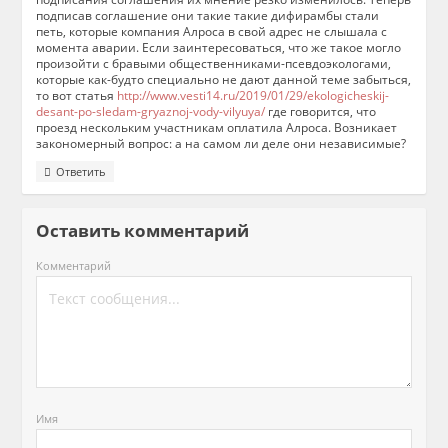
подписав соглашение они такие такие дифирамбы стали
петь, которые компания Алроса в свой адрес не слышала с
момента аварии. Если заинтересоваться, что же такое могло
произойти с бравыми общественниками-псевдоэкологами,
которые как-будто специально не дают данной теме забыться,
то вот статья
http://www.vesti14.ru/2019/01/29/ekologicheskij-
desant-po-sledam-gryaznoj-vody-vilyuya/
где говорится, что
проезд нескольким участникам оплатила Алроса. Возникает
закономерный вопрос: а на самом ли деле они независимые?
Ответить
Оставить комментарий
Комментарий
Имя