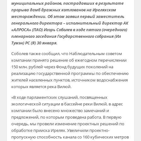
муниципальных районов, пострадавших в результате
прорыва дамб дражных котлованов на Иреляхском
месторождении. Об этом заявил первый заместитель
генерального директора – исполнительный директор АК
«АЛРОСА» (ПАО) Игорь Соболев в ходе пятого (очередного)
пленарного заседания Государственного собрания (Ил
Тумэн) РС (Я) 30 января.
Соболев также сообщил, что Наблюдательным советом
компании принято решение об ежегодном перечислении
150 млн. рублей через Фонд будущих поколений на
реализацию государственной программы по обеспечению
жителей населенных пунктов, источником водоснабжения
которых является река Вилюй.
«В ходе парламентских слушаний, посвященных
экологической ситуации в бассейне реки Вилюй, в адрес
компании было внесено множество замечаний и
предложений, по которым проведена работа. В первую
очередь, мы провели изменение проектных решений по
обработке прииска Ирелях. Увеличили проектно-
пропускную способность канала со 160 кубических метров