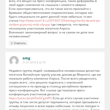
всех, кто вещал на пресс-конференции, такие дифирамбы в
свой адрес компания не слышала с момента аварии.
Если заинтересоваться, что же такое могло произойти с
бравыми общественниками-недоэкологами, которые как-
будто специально не дают данной теме забыться, то вот
статья
http://www.vesti14.ru/2019/01/29/ekologicheskij-desant-po-
sledam-gryaznoj-vody-vilyuya/
где говорится, что проезд
нескольким участникам оплатила Алроса.
Возникает закономерный вопрос: а на самом ли деле они
независимые?
Ответить
omg
31.01.2019 в 22:10
Недавно группа людей, назвавшейся независимым десантом
посетила Вилюйскую группу улусов, доехав до Мирного, где им
показали работу компании Алроса. После всего увиденного,
скорее всего , они решили подписать с компанией
соглашение и по приезду в столицу республики провели
пресс-конференцию. Вот ссылка где показана пресс-
конференция участников десанта:
https://youtu.be/yHDaGCgaVPU
Если до этого случая участники
группы, в том числе депутат парламента, которая призывали к
отзыву лицензии и всем карам небесным, то после поездки и
подписания соглашения их мнение резко изменилось. Теперь