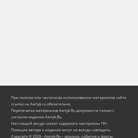
При полном или частичном использовании материалов сайта
ссылка на Aartyk.ru oбязательна.
Перепечатка материалов Aartyk.Ru допускается только с
согласия издания Aartyk.Ru.
Настоящий ресурс может содержать материалы 18+.
Позиция автора и издания могут не всегда совпадать.
Copyright © 2026 - Aartyk.Ru – хроника, события и факты.