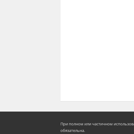
При полном или частичном использован
oбязательна.