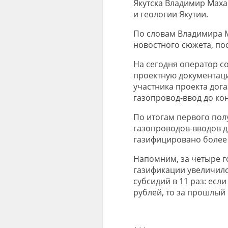
Якутска Владимир Мах
и геологии Якутии.
По словам Владимира М
новостного сюжета, пос
На сегодня оператор с
проектную документаци
участника проекта дог
газопровод-ввод до кон
По итогам первого полу
газопроводов-вводов д
газифицировано более 
Напомним, за четыре г
газификации увеличило
субсидий в 11 раз: есл
рублей, то за прошлый 