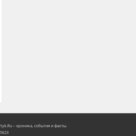
rtyk.Ru – хроника, события и факты.
 5623