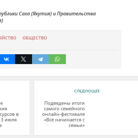
публики Саха (Якутия) и Правительства
я)
ОЙСТВО
ОБЩЕСТВО
СЛЕДУЮЩЕЕ
е
Подведены итоги
ния
самого семейного
сурсов в
онлайн-фестиваля
13 июля
«Всё начинается с
а
семьи»