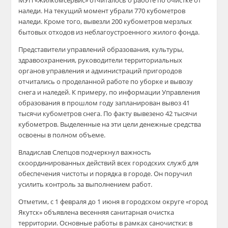
МУП «Жилкомсервис» отчиталось о работе по очистке от
наледи. На текущий момент убрали 770 кубометров
наледи. Кроме того, вывезли 200 кубометров мерзлых
бытовых отходов из неблагоустроенного жилого фонда.
Представители управлений образования, культуры,
здравоохранения, руководители территориальных
органов управления и администраций пригородов
отчитались о проделанной работе по уборке и вывозу
снега и наледей. К примеру, по информации Управления
образования в прошлом году запланирован вывоз 41
тысячи кубометров снега. По факту вывезено 42 тысячи
кубометров. Выделенные на эти цели денежные средства
освоены в полном объеме.
Владислав Слепцов подчеркнул важность
скоординированных действий всех городских служб для
обеспечения чистоты и порядка в городе. Он поручил
усилить контроль за выполнением работ.
Отметим, с 1 февраля до 1 июня в городском округе «город
Якутск» объявлена весенняя санитарная очистка
территории. Основные работы в рамках саночистки: в