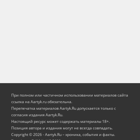
При полном или частичном использовании материалов сайта
ссылка на Aartyk.ru oбязательна.
Перепечатка материалов Aartyk.Ru допускается только с
согласия издания Aartyk.Ru.
Настоящий ресурс может содержать материалы 18+.
Позиция автора и издания могут не всегда совпадать.
Copyright © 2026 - Aartyk.Ru – хроника, события и факты.