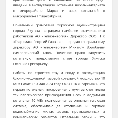
введены в эксплуатацию котельная школы-интерната
в микрорайоне Марха и ввод котельной в
микрорайоне Птицефабрика.
Почетными грамотами Окружной администрацией
города Якутска наградили наиболее отличившихся
работников АО «Теплоэнергия». Директор ООО ПТК
«Гларимак» Георгий Главанарь передал генеральному
директору АО «Теплоэнергия» Михаилу Воробьеву
символический ключ. Почетное право запустить
котельную предоставили главе города Якутска
Евгению Григорьеву.
Работы по строительству и вводу в эксплуатацию
блочно-модульной газовой котельной мощностью 10
МВт начаты 10 мая 2024 года ООО ПТК «Гларимак». Это
первая котельная, построенная с нуля за счет платы
технологического присоединения. Блочно-модульная
котельная 10 МВт полноценная автономная тепловая
система, обеспечивающая отопление и горячее
водоснабжение жилых домов, промышленных и
коммерческих объектов. Отдельные блоки – это