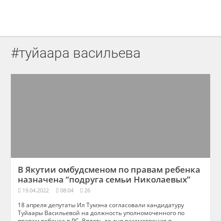
#туйаара васильева
В Якутии омбудсменом по правам ребенка
назначена “подруга семьи Николаевых”
19.04.2022
08:04
26
18 апреля депутаты Ил Тумэна согласовали кандидатуру
Туйаары Васильевой на должность уполномоченного по
правам ребенка в РС. Вплоть до дня рассмотрения в