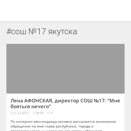
#сош №17 якутска
Лена АФОНСКАЯ, директор СОШ №17: “Мне
бояться нечего”
21.12.2017
00:56
11
По интернет-мессенджеру активно рассылается анонимное
обращение на имя главы республики, города и
правоохранительных органов, где авторы обвиняют