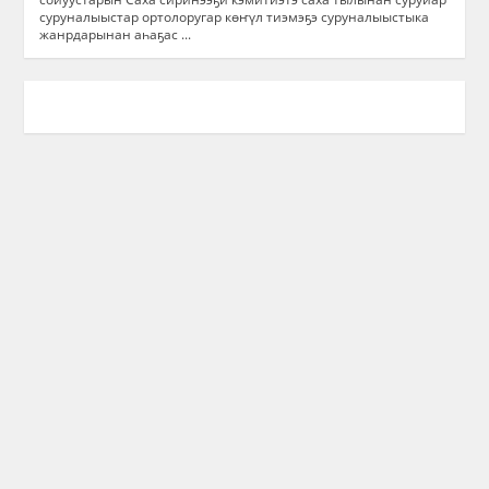
суруналыыстар ортолоругар көҥүл тиэмэҕэ суруналыыстыка
жанрдарынан аһаҕас ...