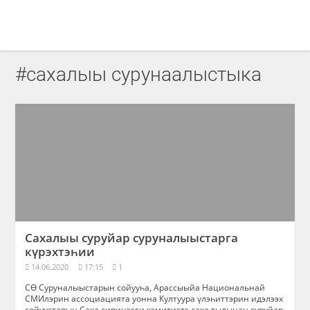
#сахалыы сурунаалыстыка
Сахалыы суруйар суруналыыстарга
күрэхтэһии
14.06.2020
17:15
1
СӨ Суруналыыстарын сойууһа, Арассыыйа Национальнай
СМИлэрин ассоциацията уонна Култуура үлэһиттэрин идэлээх
сойуустарын Саха сиринээҕи кэмитиэтэ саха тылынан суруйар