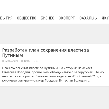
$
80.93
0.2
ОБЫТИЯ
ОБЩЕСТВО
БИЗНЕС
ЭКСПЕРТ
САХАЛЫЫ
ЯКУ
Разработан план сохранения власти за
Путиным
22.07.2019
10:07
3
План сохранения власти за Путиным, на который намекает
Вячеслав Володин, проще, чем объединение с Белоруссией. Но и у
него есть свои риски. Главная тема недели — «Проблема-2024», а
ключевая фигура — спикер Госдумы Вячеслав Володин, ...