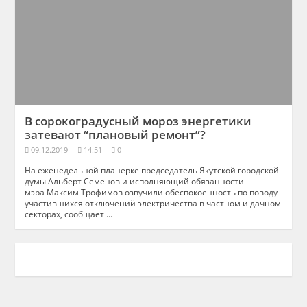
В сорокоградусный мороз энергетики
затевают “плановый ремонт”?
09.12.2019
14:51
0
На еженедельной планерке председатель Якутской городской
думы Альберт Семенов и исполняющий обязанности
мэра Максим Трофимов озвучили обеспокоенность по поводу
участившихся отключений электричества в частном и дачном
секторах, сообщает ...