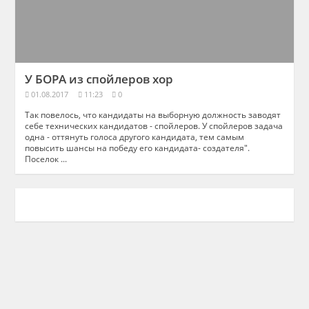
У БОРА из спойлеров хор
01.08.2017
11:23
0
Так повелось, что кандидаты на выборную должность заводят
себе технических кандидатов - спойлеров. У спойлеров задача
одна - оттянуть голоса другого кандидата, тем самым
повысить шансы на победу его кандидата- создателя".
Поселок ...