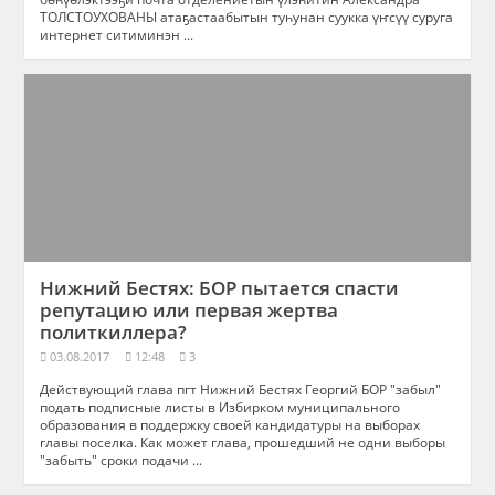
ТОЛСТОУХОВАНЫ атаҕастаабытын туһунан суукка үҥсүү суруга
интернет ситиминэн ...
Нижний Бестях: БОР пытается спасти
репутацию или первая жертва
политкиллера?
03.08.2017
12:48
3
Действующий глава пгт Нижний Бестях Георгий БОР "забыл"
подать подписные листы в Избирком муниципального
образования в поддержку своей кандидатуры на выборах
главы поселка. Как может глава, прошедший не одни выборы
"забыть" сроки подачи ...