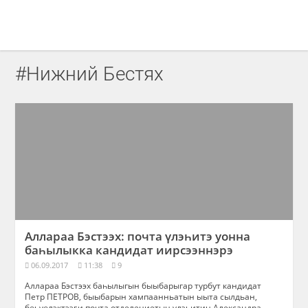
#Нижний Бестях
Аллараа Бэстээх: почта үлэһитэ уонна
баһылыкка кандидат иирсээннэрэ
06.09.2017
11:38
9
Аллараа Бэстээх баһылыгын быыбарыгар турбут кандидат
Петр ПЕТРОВ, быыбарын хампаанньатын ыыта сылдьан,
бөһүөлэктээҕи почта отделениетын үлэһитин Александра