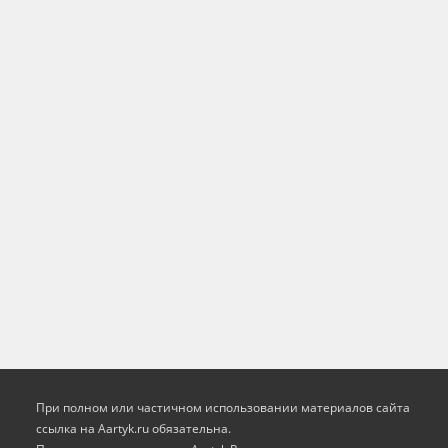
При полном или частичном использовании материалов сайта
ссылка на Aartyk.ru oбязательна.