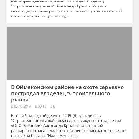
некоторым данным серьезно пострадал владелец
"Строительного рынка" Александр Крылов. Утром в
мессенджерах было распространено сообщение со ссылкой
на местную районную газету, ...
В Оймяконском районе на охоте серьезно
пострадал владелец “Строительного
рынка”
05.10.2019
00:18
6
Бывший народный депутат ГС РС(Я), учредитель
"Строительного рынка", председатель якутского отделения
«ОПОРЫ России» Александр Крылов стал жертвой
разъяренного медведя. Пока неизвестно насколько серьезно
пострадал Крылов. "Надеемся, что ...