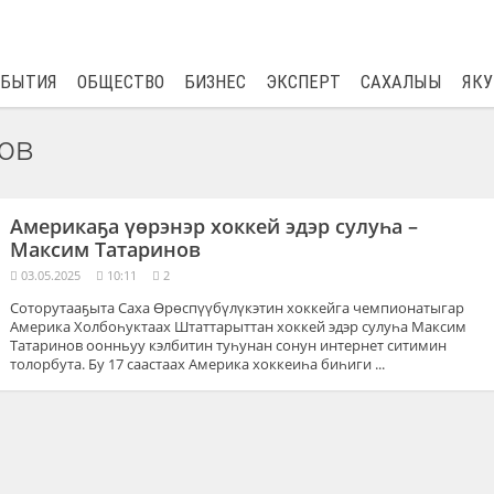
$
81.41
0.48
ОБЫТИЯ
ОБЩЕСТВО
БИЗНЕС
ЭКСПЕРТ
САХАЛЫЫ
ЯКУ
ов
Америкаҕа үөрэнэр хоккей эдэр сулуһа –
Максим Татаринов
03.05.2025
10:11
2
Соторутааҕыта Саха Өрөспүүбүлүкэтин хоккейга чемпионатыгар
Америка Холбоһуктаах Штаттарыттан хоккей эдэр сулуһа Максим
Татаринов оонньуу кэлбитин туһунан сонун интернет ситимин
толорбута. Бу 17 саастаах Америка хоккеиһа биһиги ...