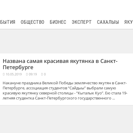
$
82.17
0.76
ОБЫТИЯ
ОБЩЕСТВО
БИЗНЕС
ЭКСПЕРТ
САХАЛЫЫ
ЯКУ
Названа самая красивая якутянка в Санкт-
Петербурге
10.05.2019
09:19
0
Накануне праздника Великой Победы землячество якутян в Санкт-
Петербурге, ассоциация студентов “Сайдыы” выбрали самую
красивую якутянку северной столицы - “Кыталык Куо”. Ею стала 19-
летняя студентка Санкт-Петербургского государственного ...