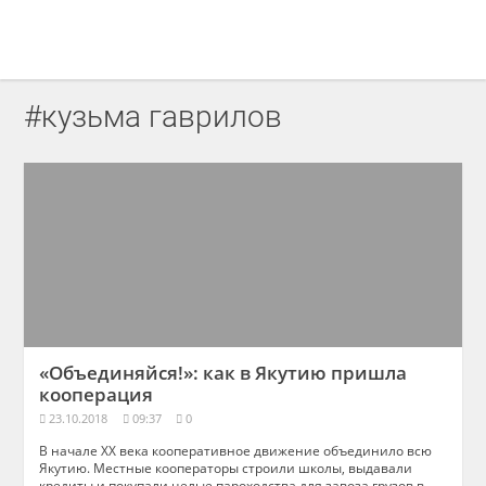
#кузьма гаврилов
«Объединяйся!»: как в Якутию пришла
кооперация
23.10.2018
09:37
0
В начале ХХ века кооперативное движение объединило всю
Якутию. Местные кооператоры строили школы, выдавали
кредиты и покупали целые пароходства для завоза грузов в