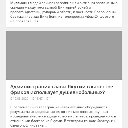
Миллионы людей сейчас (пассивно или активно) вовлечены в
скандал между инстадивой Викторией Боней и
пропагандистами, рупорами власти, в частности Соловьевым.
Светская львица Вика Боня из телепроекта «Дом-2», до этого
не проявлявшая ...
Администрация главы Якутии в качестве
фриков использует душевнобольных?
19.08.2020
13:47
14
В региональных телеграм-каналах активно обсуждаются
результаты исследования одного из московских научных
исследовательских медицинских институтов, проведенного в
отношении блогера из Якутии. В телеграм-канале @Aartyk.ru
была опубликована ...