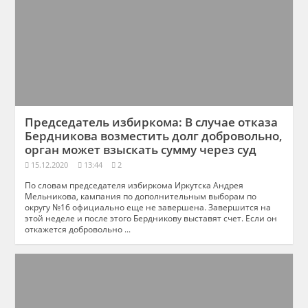
Председатель избиркома: В случае отказа
Бердникова возместить долг добровольно,
орган может взыскать сумму через суд
15.12.2020
13:44
2
По словам председателя избиркома Иркутска Андрея
Мельникова, кампания по дополнительным выборам по
округу №16 официально еще не завершена. Завершится на
этой неделе и после этого Бердникову выставят счет. Если он
откажется добровольно ...