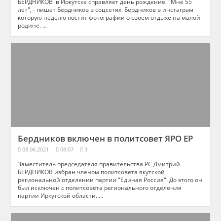
БЕРДНИКОВ в Иркутске справляет день рождение. "Мне 55
лет", - пишет Бердников в соцсетях. Бердников в инстаграм
которую неделю постит фотографии о своем отдыхе на малой
родине. ...
Бердников включен в политсовет ЯРО ЕР
08.06.2021
08:07
3
Заместитель председателя правительства РС Дмитрий
БЕРДНИКОВ избран членом политсовета якутской
региональной отделении партии "Единая Россия". До этого он
был исключен с политсовета регионального отделения
партии Иркутской области. ...