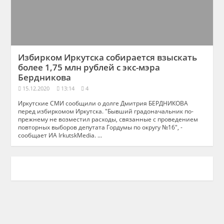
Избирком Иркутска собирается взыскать
более 1,75 млн рублей с экс-мэра
Бердникова
15.12.2020
13:14
4
Иркутские СМИ сообщили о долге Дмитрия БЕРДНИКОВА
перед избиркомом Иркутска. "Бывший градоначальник по-
прежнему не возместил расходы, связанные с проведением
повторных выборов депутата Гордумы по округу №16", -
сообщает ИА IrkutskMedia. ...