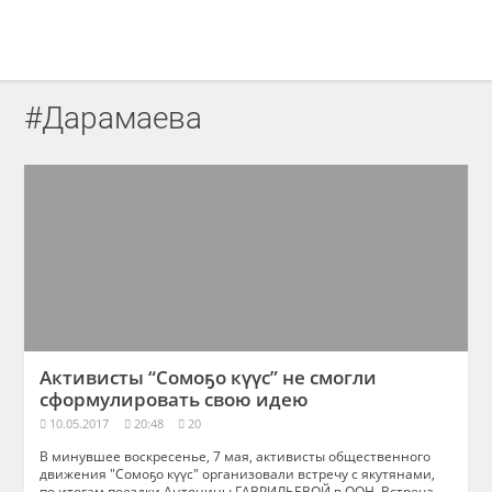
#Дарамаева
Активисты “Сомоҕо күүс” не смогли
сформулировать свою идею
10.05.2017
20:48
20
В минувшее воскресенье, 7 мая, активисты общественного
движения "Сомоҕо күүс" организовали встречу с якутянами,
по итогам поездки Антонины ГАВРИЛЬЕВОЙ в ООН. Встреча