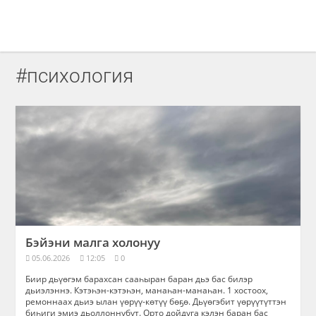
#психология
Бэйэни малга холонуу
05.06.2026
12:05
0
Биир дьүөгэм барахсан сааһыран баран дьэ бас билэр
дьиэлэннэ. Кэтэһэн-кэтэһэн, манаһан-манаһан. 1 хостоох,
ремоннаах дьиэ ылан үөрүү-көтүү бөҕө. Дьүөгэбит үөрүүтүттэн
биһиги эмиэ дьоллоннубут. Орто дойдуга кэлэн баран бас