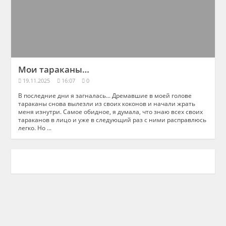
Мои тараканы…
19.11.2025
16:07
0
В последние дни я загналась... Дремавшие в моей голове
тараканы снова вылезли из своих коконов и начали жрать
меня изнутри. Самое обидное, я думала, что знаю всех своих
тараканов в лицо и уже в следующий раз с ними расправлюсь
легко. Но ...