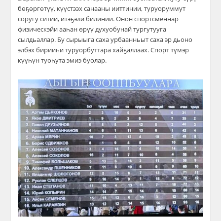
бөҕөргөтүү, күүстээх санааны ииттинии, туруоруммут
соругу ситии, итэҕэли билинии. Онон спортсменнар
физическэйи ааһан өрүү духуобунай тургутууга
сылдьаллар. Бу сырыыга саха урбаанньыт саха эр дьоно
элбэх бирииһи туруорбуттара хайҕаллаах. Спорт түмэр
күүһүн туоһута эмиэ буолар.