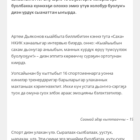
буолбакка күннээҕи олоххо эмиэ үтүө холобур буолуҥ»
диэн үрдүк сыанаттан ыҥырда.
Артем Дьяконов кыайбыта биллибитин кэннэ тута «Саха»
НКИК ханаалыгар интервью биэрдэ, онно: «Кыайыыбын
сахам дьонугар аныыбын, маннык курдук өрүү түмсүүлээх
буолуоҕуҥ!» – диэн эппитэ көрөөччү сүрэҕин ортотунан
киирдэ.
Уопсайынан бу кыттыбыт 16 спортсменнарга уонна
кинилэр тренердэригэр барыларыгар улаханнык
махтаныах кэриҥнээхпит. Икки күн устата дьоҥҥо-сэргэҕэ
туох да омуна суох элбэх араас эмоцияны бэлэхтээтилэр.
Саамай эдэр кыттааччы – 19 са
Спорт диэн улахан үлэ. Сыралаах-сылбалаах, уустук,
ыарахан үлэ. Эти-сиини эрэ эрчийии буолбатах, куту-сүрү