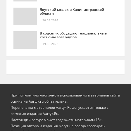
Якутский ысыах в Калининградской
области
26.05.2024
В соцсетях обсуждают национальные
костюмы глав улусов
19.06.2022
При полном или частичном использовании материалов сайта
ссылка на Aartyk.ru oбязательна.
Перепечатка материалов Aartyk.Ru допускается только с
согласия издания Aartyk.Ru.
Настоящий ресурс может содержать материалы 18+.
Позиция автора и издания могут не всегда совпадать.