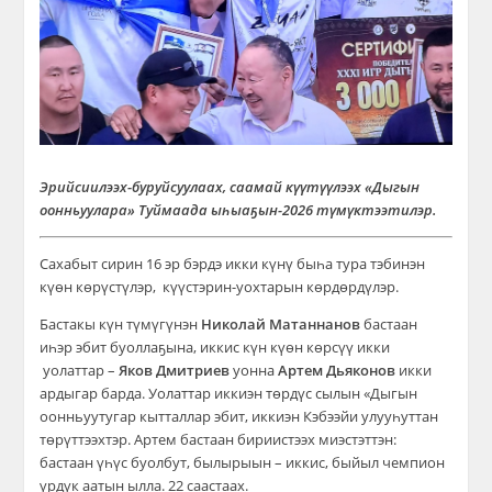
Эрийсиилээх-буруйсуулаах, саамай күүтүүлээх «Дыгын
оонньуулара» Туймаада ыһыаҕын-2026 түмүктээтилэр.
Сахабыт сирин 16 эр бэрдэ икки күнү быһа тура тэбинэн
күөн көрүстүлэр, күүстэрин-уохтарын көрдөрдүлэр.
Бастакы күн түмүгүнэн
Николай Матаннанов
бастаан
иһэр эбит буоллаҕына, иккис күн күөн көрсүү икки
уолаттар –
Яков Дмитриев
уонна
Артем Дьяконов
икки
ардыгар барда. Уолаттар иккиэн төрдүс сылын «Дыгын
оонньуутугар кытталлар эбит, иккиэн Кэбээйи улууһуттан
төрүттээхтэр. Артем бастаан бириистээх миэстэттэн:
бастаан үһүс буолбут, былырыын – иккис, быйыл чемпион
үрдүк аатын ылла. 22 саастаах.