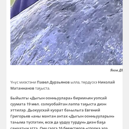
Яков ДМИТ
Үһүс миэстэни
Павел Дурзьянов
ылла, төрдүскэ
Николай
Матаннанов
таҕыста.
Быйылгы «Дыгын оонньуулара» бирииһин уопсай
суумата 19 мөл. солкуобайтан лаппа таҕыста диэн
эттилэр. Дьокуускай куорат баһылыга Евгений
Григорьев «аны мантан антах «Дыгын оонньууларын»
таһыма түспэтин, өссө да үрдүү турдун» диэн баҕа
санаатын эттэ. Ону сэргэ 16 бөҕөстөргө «спорка эрэ