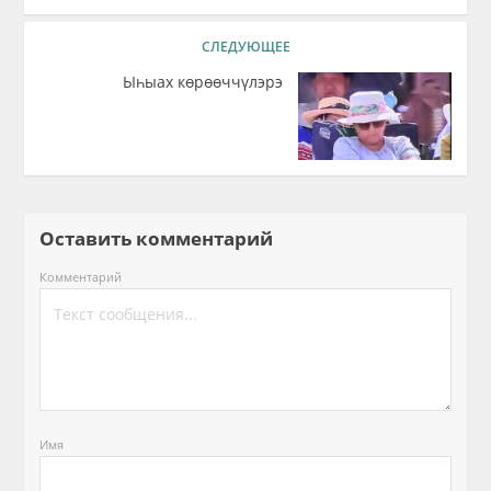
СЛЕДУЮЩЕЕ
Ыһыах көрөөччүлэрэ
Оставить комментарий
Комментарий
Имя