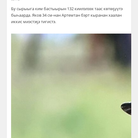
Бу сырыыга ким бастыырын 132 киилэлээх таас көтөҕүүтэ
быһаарда. Яков 34 см-нан Артемтан бэрт кыранан хаалан
иккис миэстэҕэ тигистэ.