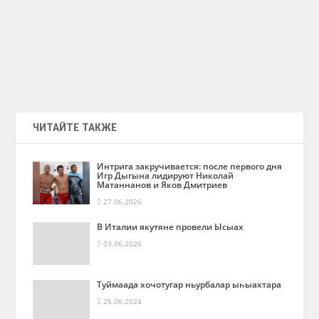
ЧИТАЙТЕ ТАКЖЕ
Интрига закручивается: после первого дня
Игр Дыгына лидируют Николай
Матаннанов и Яков Дмитриев
27.06.2026
В Италии якутяне провели Ысыах
03.06.2026
Туймаада хочотугар ньурбалар ыһыахтара
25.06.2024