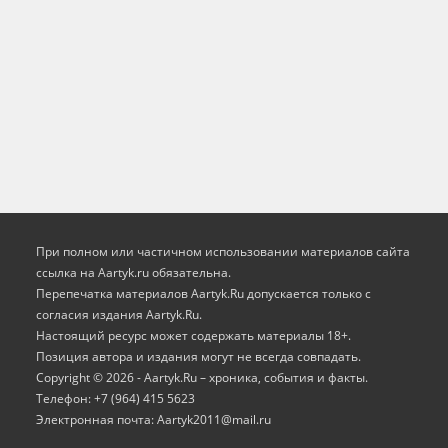
При полном или частичном использовании материалов сайта
ссылка на Aartyk.ru oбязательна.
Перепечатка материалов Aartyk.Ru допускается только с
согласия издания Aartyk.Ru.
Настоящий ресурс может содержать материалы 18+.
Позиция автора и издания могут не всегда совпадать.
Copyright © 2026 - Aartyk.Ru – хроника, события и факты.
Телефон: +7 (964) 415 5623
Электронная почта: Aartyk2011@mail.ru